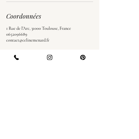
Coordonnées
1 Rue de l'Arc, 31000 Toulouse, France
0652096689
contact@celinemenard.fr
SHOWROOM
1 rue de l'Arc
31000 TOULOUSE
SUR RENDEZ-VOUS
Mentions légales
Politique de confidentialité
Conditions générales de vente
Réalisation: Arobaz Conception