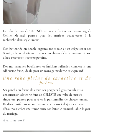
La robe de mariée CELESTE est une création sur mesure signée
Céline Ménard, pensée pour les mariées audacieuses à la
recherche d’un style unique.
Confectionnée en double organza 100 % soie et en crêpe satin 100
% soie, elle se distingue par ses nombreux détails couture et son
allure résolument contemporaine.
Dos nu, manches bouffantes et finitions raffinées composent une
silhouette forte, idéale pour un mariage moderne et expressif.
Une robe pleine de caractère et de
poésie
Ses patchs en forme de cœur, ses poignets à gros nœuds et sa 
construction aérienne font de CELESTE une robe de mariée 
singulière, pensée pour révéler la personnalité de chaque femme. 
Réalisée entièrement sur mesure, elle permet d’ajuster chaque 
détail pour créer une tenue aussi confortable qu’inoubliable le jour 
du mariage.
À partir de 3150 €