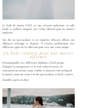
Le body de mariée DALÌ est une création audacieuse en tulle
brodé et pailleté, imaginée par Céline Ménard pour les mariées
modernes.
Son dos nu spectaculaire et ses manches délicates offrent une
silhouette artistique et élégante. Il s’associe parfaitement avec
différentes jupes de la collection pour créer une tenue unique.
Un body couture pour une mariée
affirmée
Personnalisable avec différentes doublures, DALÌ permet 
d’adapter la transparence et le style selon les envies. Sa 
conception sur mesure assure confort et maintien tout au long de 
la journée, pour une tenue à la fois spectaculaire et facile à porter.
Ensemble à partir de 2805€