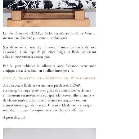
La robe de mariée CÉSAR, création sur mesure de Céline Ménard,
incarne une féminité puissante et sophistiquée.
Son décolleté et son dos nu exceptionnels en satin de soie
s’associent à une jupe de paillettes longue et fluide, apportant
éclat et mouvement à chaque pas.
Pensée pour sublimer la silhouette avec élégance, cette robe
conjugue caractère, émotion et allure intemporelle.
Force, lumière et élégance en mouvement
Avec sa coupe fluide et ses matières précieuses, CÉSAR 
accompagne chaque geste avec grâce et aisance. Confectionnée 
entièrement sur mesure, elle s’adapte à la personnalité et au style 
de chaque mariée, créant une présence remarquable tout en 
conservant une grande douceur. Une robe idéale pour celles qui 
souhaitent marquer les esprits avec une élégance affirmée.
À partir de 2750€.